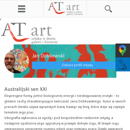
f
Jan Dobkowski
Zobacz profil artysty
Australijski sen XXI
Ekspresyjne formy, pełne biologicznej energii i nieskrępowanej erotyki – to
główne cechy charakteryzujące twórczość Jana Dobkowskiego. Autor w swoich
pracach śmiało używa wyrazistych barw, bawiąc się linią, która staje się częstym
tematem jego prac.
Inkografia
wykonana za zgodą i pod bezpośrednim nadzorem artysty, a
następnie opatrzona jego sygnaturą w prawym dolnym rogu, W lewym rogu
umieszczono oznaczenie numeru edycji oraz rozmiaru pracy. Dzięki gwarancji