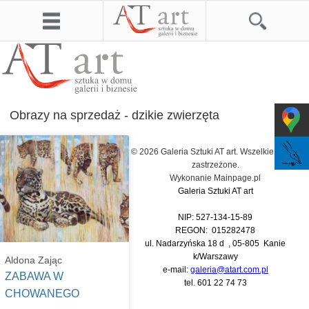
Obrazy na sprzedaż - dzikie zwierzęta
© 2026 Galeria Sztuki AT art. Wszelkie prawa
zastrzeżone.
Wykonanie
Mainpage.pl
Galeria Sztuki AT art
NIP: 527-134-15-89
REGON: 015282478
ul. Nadarzyńska 18 d , 05-805 Kanie
k/Warszawy
Aldona Zając
e-mail:
galeria@atart.com.pl
ZABAWA W
tel.
601 22 74 73
CHOWANEGO