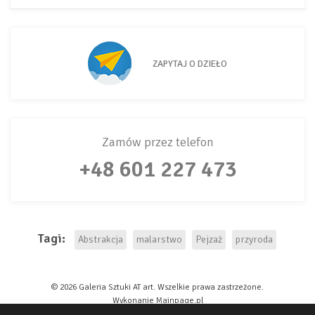
ZAPYTAJ O DZIEŁO
Zamów przez telefon
+48 601 227 473
Tagi:
Abstrakcja
malarstwo
Pejzaż
przyroda
© 2026 Galeria Sztuki AT art. Wszelkie prawa zastrzeżone.
Oświadczam, że zapoznałem/am się z polityką prywatności serwisu
Wykonanie
Mainpage.pl
AT art.
Galeria Sztuki AT art