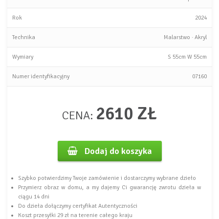
Rok
2024
Technika
Malarstwo
·
Akryl
Wymiary
S
55cm
W
55cm
Numer identyfikacyjny
07160
2610 ZŁ
CENA:
Dodaj do koszyka
Szybko potwierdzimy Twoje zamówienie i dostarczymy wybrane dzieło
Przymierz obraz w domu, a my dajemy Ci gwarancję zwrotu dzieła w
ciągu 14 dni
Do dzieła dołączymy certyfikat Autentyczności
Koszt przesyłki 29 zł na terenie całego kraju