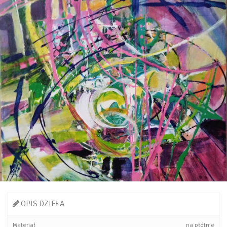
OPIS DZIEŁA
Materiał
na płótnie