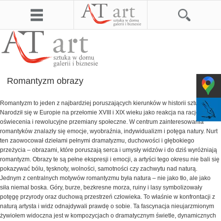
Romantyzm obrazy
Romantyzm to jeden z najbardziej poruszających kierunków w historii sztuki.
Narodził się w Europie na przełomie XVIII i XIX wieku jako reakcja na racjonalizm
oświecenia i rewolucyjne przemiany społeczne. W centrum zainteresowania
romantyków znalazły się emocje, wyobraźnia, indywidualizm i potęga natury. Nurt
ten zaowocował dziełami pełnymi dramatyzmu, duchowości i głębokiego
przeżycia – obrazami, które poruszają serca i umysły widzów i do dziś wyróżniają
romantyzm. Obrazy
te są pełne ekspresji i emocji, a artyści tego okresu nie bali się
pokazywać bólu, tęsknoty, wolności, samotności czy zachwytu nad naturą.
Jednym z centralnych motywów romantyzmu była natura – nie jako tło, ale jako
siła niemal boska. Góry, burze, bezkresne morza, ruiny i lasy symbolizowały
potęgę przyrody oraz duchową przestrzeń człowieka. To właśnie w konfrontacji z
naturą artysta i widz odnajdywali prawdę o sobie. Ta fascynacja nieujarzmionym
żywiołem widoczna jest w kompozycjach o dramatycznym świetle, dynamicznych