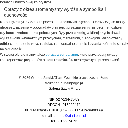
formach i nastrojowej kolorystyce.
Obrazy z okresu romantyzmy wyróżnia symbolika i
duchowość
Romantyzm był też czasem powrotu do metafizyki i symboli. Obrazy często niosły
głębsze znaczenia – opowiadały o śmierci, przeznaczeniu, miłości niemożliwej
czy buncie wobec norm społecznych. Były przestrzenią, w której artysta dawał
wyraz swoim wewnętrznym przeżyciom, marzeniom, niepokojom. Współczesny
odbiorca odnajduje w tych dziełach uniwersalne emocje i pytania, które nie straciły
na aktualności.
W swojej ofercie mamy także
obrazy z surrealizmu
, które przyciągają uwagę
kolekcjonerów, pasjonatów historii i miłośników nieoczywistych przedstawień.
© 2026 Galeria Sztuki AT art. Wszelkie prawa zastrzeżone.
Wykonanie
Mainpage.pl
Galeria Sztuki AT art
NIP: 527-134-15-89
REGON: 015282478
ul. Nadarzyńska 18 d , 05-805 Kanie k/Warszawy
e-mail:
galeria@atart.com.pl
tel.
601 22 74 73