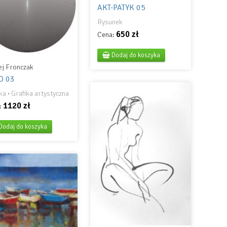
AKT-PATYK 05
Rysunek
650 zł
Cena:
Dodaj do koszyka
ej Fronczak
O 03
ka
·
Grafika artystyczna
1120 zł
:
Dodaj do koszyka