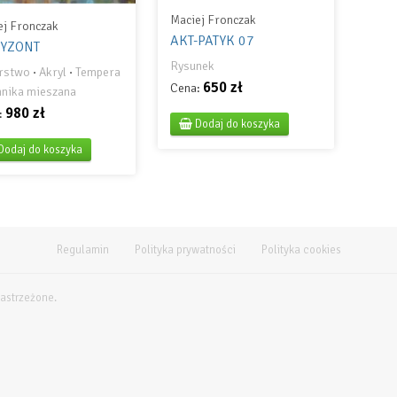
Maciej Fronczak
ej Fronczak
AKT-PATYK 07
YZONT
Rysunek
rstwo
·
Akryl
·
Tempera
650 zł
Cena:
hnika mieszana
980 zł
:
Dodaj do koszyka
Dodaj do koszyka
Regulamin
Polityka prywatności
Polityka cookies
zastrzeżone.