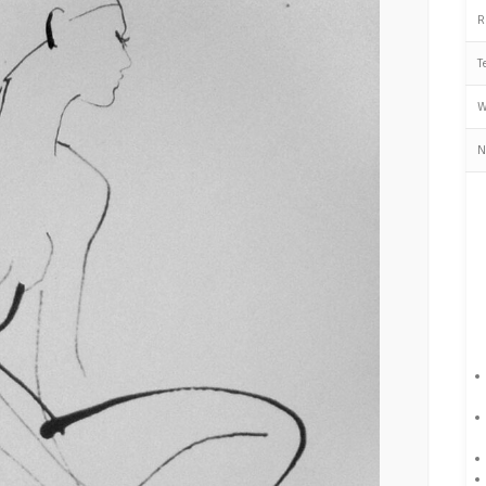
R
T
W
N