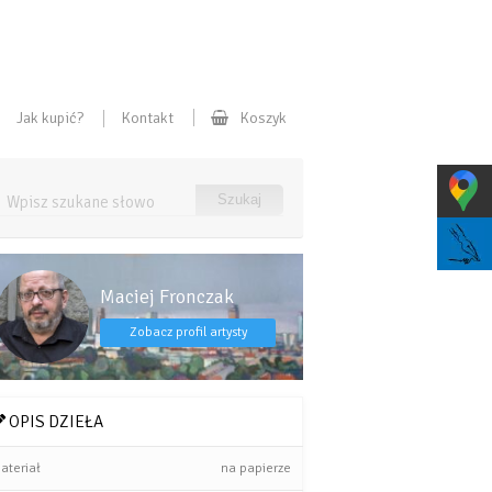
Jak kupić?
Kontakt
Koszyk
Maciej Fronczak
Zobacz profil artysty
OPIS DZIEŁA
ateriał
na papierze