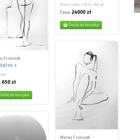
Malarstwo
·
Olej
·
Akryl
24000 zł
Cena:
Dodaj do koszyka
ej Fronczak
 PATYK 1
nek
650 zł
:
Dodaj do koszyka
Maciej Fronczak