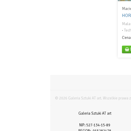
Maci
HOR
Mala
·
Tec
Cena
© 2026 Galeria Sztuki AT art. Wszelkie prawa 
Galeria Sztuki AT art
NIP: 527-134-15-89