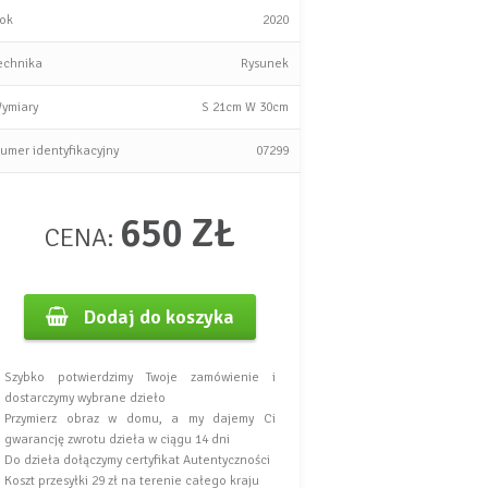
ok
2020
echnika
Rysunek
ymiary
S
21cm
W
30cm
umer identyfikacyjny
07299
650 ZŁ
CENA:
Dodaj do koszyka
Szybko potwierdzimy Twoje zamówienie i
dostarczymy wybrane dzieło
Przymierz obraz w domu, a my dajemy Ci
gwarancję zwrotu dzieła w ciągu 14 dni
Do dzieła dołączymy certyfikat Autentyczności
Koszt przesyłki 29 zł na terenie całego kraju