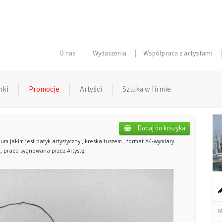
O nas
Wydarzenia
Współpraca z artystami
nki
Promocje
Artyści
Sztuka w firmie
Dodaj do koszyka
 jakim jest patyk artystyczny , kreska tuszem
, format A4-wymiary
 , praca sygnowana przez Artystę.
M