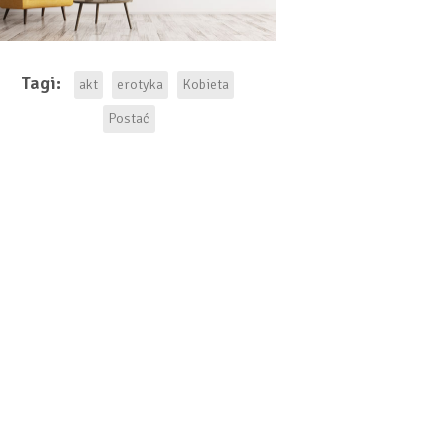
Wyrażam zgodę na przetwarzanie moich
danych osobowych w celu kontaktowym.
Tagi:
akt
erotyka
Kobieta
Postać