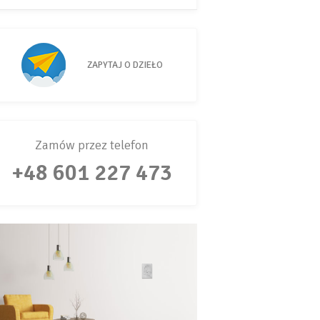
ZAPYTAJ O DZIEŁO
Zamów przez telefon
+48 601 227 473
Oświadczam, że zapoznałem/am się z
polityką prywatności serwisu AT art.