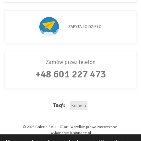
ZAPYTAJ O DZIEŁO
Zamów przez telefon
+48 601 227 473
Tagi:
Kobieta
© 2026 Galeria Sztuki AT art. Wszelkie prawa zastrzeżone.
Oświadczam, że zapoznałem/am się z polityką prywatności serwisu
Wykonanie
Mainpage.pl
AT art.
Galeria Sztuki AT art