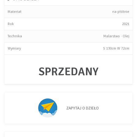
Materiał
na płótnie
Rok
2021
Technika
Malarstwo
·
Olej
Wymiary
S
130cm
W
72cm
SPRZEDANY
ZAPYTAJ O DZIEŁO