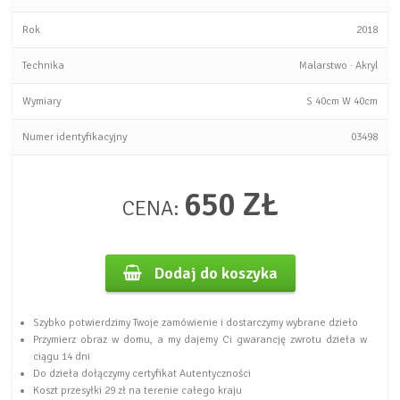
Rok
2018
Technika
Malarstwo
·
Akryl
Wymiary
S
40cm
W
40cm
Numer identyfikacyjny
03498
650 ZŁ
CENA:
Dodaj do koszyka
Szybko potwierdzimy Twoje zamówienie i dostarczymy wybrane dzieło
Przymierz obraz w domu, a my dajemy Ci gwarancję zwrotu dzieła w
ciągu 14 dni
Do dzieła dołączymy certyfikat Autentyczności
Koszt przesyłki 29 zł na terenie całego kraju