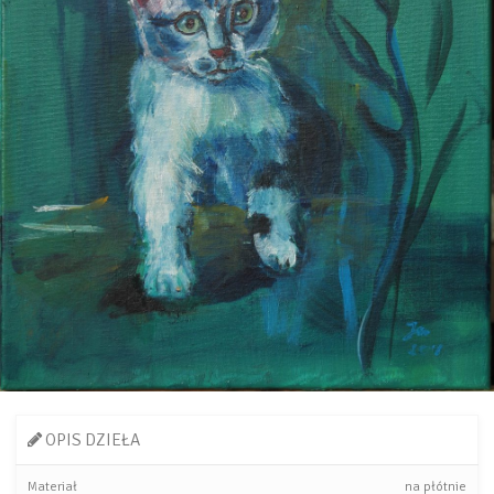
OPIS DZIEŁA
Materiał
na płótnie