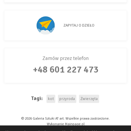
ZAPYTAJ O DZIEŁO
Zamów przez telefon
+48 601 227 473
Tagi:
kot
przyroda
Zwierzęta
© 2026 Galeria Sztuki AT art. Wszelkie prawa zastrzeżone.
Oświadczam, że zapoznałem/am się z polityką prywatności serwisu
Wykonanie
Mainpage.pl
AT art.
Galeria Sztuki AT art