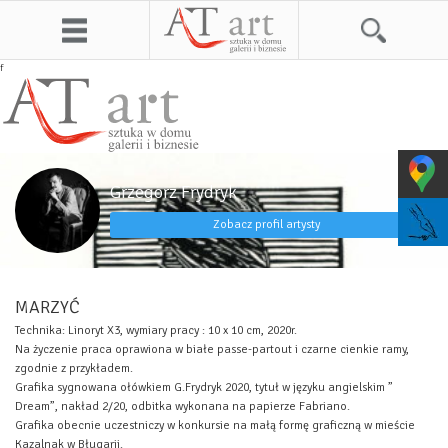
f
Grzegorz Frydryk
Zobacz profil artysty
MARZYĆ
Technika: Linoryt X3, wymiary pracy : 10 x 10 cm, 2020r.
Na życzenie praca oprawiona w białe passe-partout i czarne cienkie ramy,
zgodnie z przykładem.
Grafika sygnowana ołówkiem G.Frydryk 2020, tytuł w języku angielskim ”
Dream”, nakład 2/20, odbitka wykonana na papierze Fabriano.
Grafika obecnie uczestniczy w konkursie na małą formę graficzną w mieście
Kazalnak w Bługarii.