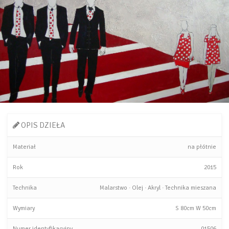
OPIS DZIEŁA
Materiał
na płótnie
Rok
2015
Technika
Malarstwo
·
Olej
·
Akryl
·
Technika mieszana
Wymiary
S
80cm
W
50cm
Numer identyfikacyjny
01506