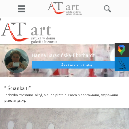
f
Hanna Karasińska-Eberhardt
Zobacz profil artysty
” Ścianka II”
Technika mieszana: akryl, olej na płótnie. Praca nieoprawiona, sygnowana
przez artystkę.