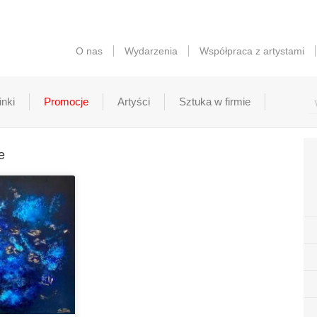
O nas
Wydarzenia
Współpraca z artystami
nki
Promocje
Artyści
Sztuka w firmie
e