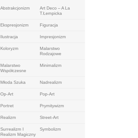
Abstrakcjonizm
Art Deco – A La
T.Łempicka
Ekspresjonizm
Figuracja
Ilustracja
Impresjonizm
Koloryzm
Malarstwo
Rodzajowe
Malarstwo
Minimalizm
Współczesne
Młoda Szuka
Nadrealizm
Op-Art
Pop-Art
Portret
Prymitywizm
Realizm
Street-Art
Surrealizm I
Symbolizm
Realizm Magiczny