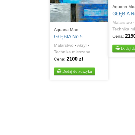
Aquana Ma
GŁĘBIA N
Malarstwo
Technika m
Aquana Mae
2150
Cena:
GŁĘBIA No 5
Malarstwo
·
Akryl
·
Dodaj d
Technika mieszana
2100 zł
Cena:
Dodaj do koszyka