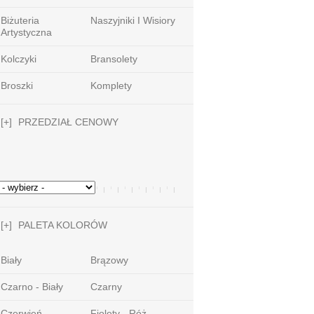
Biżuteria
Naszyjniki I Wisiory
Artystyczna
Kolczyki
Bransolety
Broszki
Komplety
[+]
PRZEDZIAŁ CENOWY
[+]
PALETA KOLORÓW
Biały
Brązowy
Czarno - Biały
Czarny
Czerwień -
Fiolety - Róż