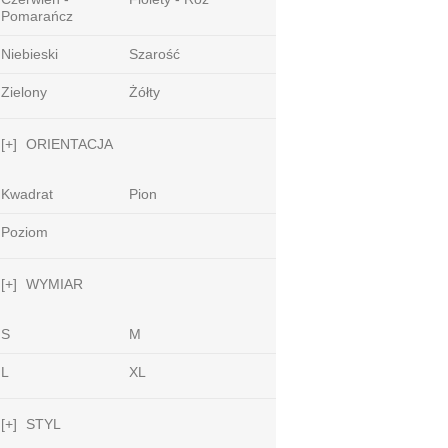
Pomarańcz
Niebieski
Szarość
Zielony
Żółty
[+]
ORIENTACJA
Kwadrat
Pion
Poziom
[+]
WYMIAR
S
M
L
XL
[+]
STYL