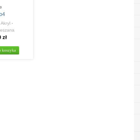
e
o4
·
Akryl
·
ieszana
 zł
o koszyka