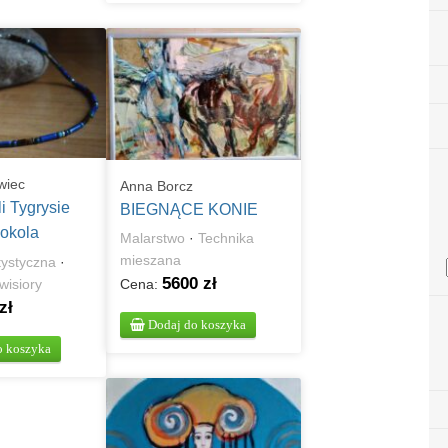
wiec
Anna Borcz
li Tygrysie
BIEGNĄCE KONIE
okola
Malarstwo
·
Technika
 męski
mieszana
rtystyczna
·
5600 zł
Cena:
 wisiory
zł
Dodaj do koszyka
o koszyka