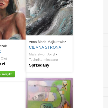
Anna Maria Majkutewicz
wczak
CIEMNA STRONA
K
Malarstwo
·
Akryl
·
·
Olej
Technika mieszana
 zł
Sprzedany
o koszyka