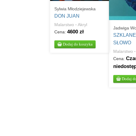
Sylwia Młodziejewska
DON JUAN
Malarstwo
·
Akryl
Jadwiga Wo
4600 zł
Cena:
SZKLANE
SŁOWO
Dodaj do koszyka
Malarstwo
Cza
Cena:
niedostę
Dodaj d