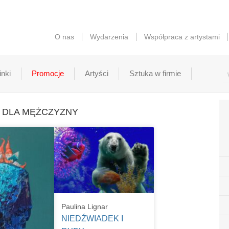
O nas
Wydarzenia
Współpraca z artystami
nki
Promocje
Artyści
Sztuka w firmie
NT DLA MĘŻCZYZNY
Paulina Lignar
NIEDŹWIADEK I