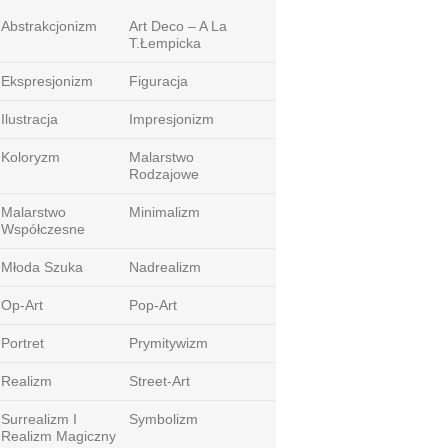
Abstrakcjonizm
Art Deco – A La
T.Łempicka
Ekspresjonizm
Figuracja
Ilustracja
Impresjonizm
Koloryzm
Malarstwo
Rodzajowe
Malarstwo
Minimalizm
Współczesne
Młoda Szuka
Nadrealizm
Op-Art
Pop-Art
Portret
Prymitywizm
Realizm
Street-Art
Surrealizm I
Symbolizm
Realizm Magiczny