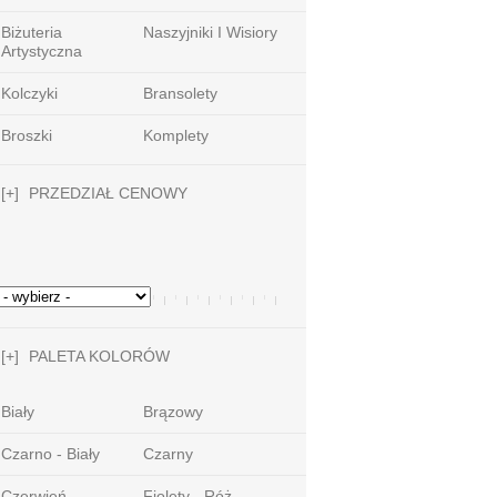
Biżuteria
Naszyjniki I Wisiory
Artystyczna
Kolczyki
Bransolety
Broszki
Komplety
[+]
PRZEDZIAŁ CENOWY
[+]
PALETA KOLORÓW
Biały
Brązowy
Czarno - Biały
Czarny
Czerwień -
Fiolety - Róż