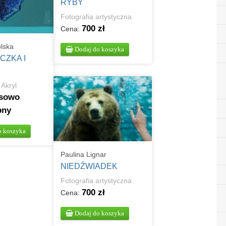
RYBY
Fotografia artystyczna
700 zł
Cena:
lska
Dodaj do koszyka
CZKA I
·
Akryl
sowo
pny
o koszyka
Paulina Lignar
NIEDŹWIADEK
Fotografia artystyczna
700 zł
Cena:
Dodaj do koszyka