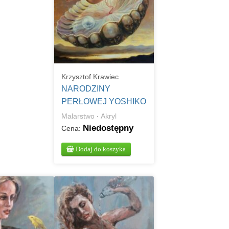
Krzysztof Krawiec
NARODZINY
PERŁOWEJ YOSHIKO
Malarstwo
·
Akryl
Niedostępny
Cena:
Dodaj do koszyka