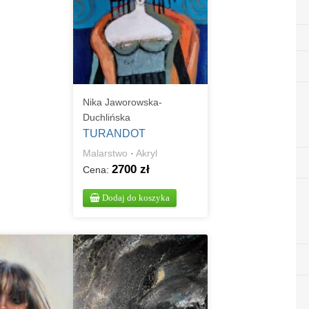
Nika Jaworowska-
Duchlińska
TURANDOT
Malarstwo
·
Akryl
2700 zł
Cena:
Dodaj do koszyka