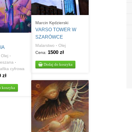
Marcin Kędzierski
VARSO TOWER W
SZARÓWCE
Malarstwo
·
Olej
IA
1500 zł
Cena:
·
Olej
·
ieszana
·
Dodaj do koszyka
afika cyfrowa
 zł
o koszyka