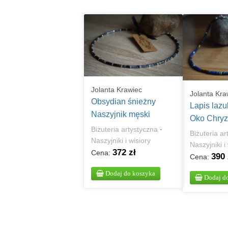
Jolanta Krawiec
Jolanta Kra
Obsydian śnieżny
Lapis lazu
Naszyjnik męski
Oko Chryz
Rękodzieło
Biżuteria artystyczna
·
Naszyjnik
Biżuteria a
Naszyjniki i wisiory
Naszyjniki i
372 zł
Cena:
390 
Cena:
Dodaj do koszyka
Dodaj d