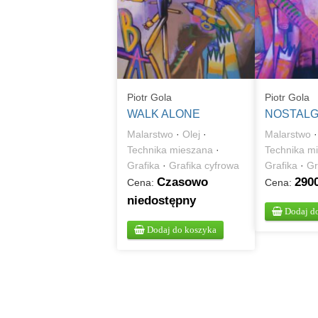
Piotr Gola
Piotr Gola
WALK ALONE
NOSTALG
Malarstwo
·
Olej
·
Malarstwo
Technika mieszana
·
Technika m
Grafika
·
Grafika cyfrowa
Grafika
·
Gr
Czasowo
2900
Cena:
Cena:
niedostępny
Dodaj d
Dodaj do koszyka