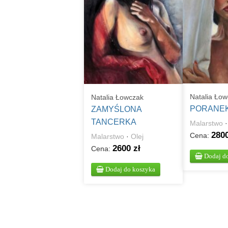
Natalia Ło
Natalia Łowczak
PORANE
ZAMYŚLONA
TANCERKA
Malarstwo
2800
Cena:
Malarstwo
·
Olej
2600 zł
Cena:
Dodaj d
Dodaj do koszyka