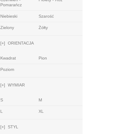
Pomarańcz
Niebieski
Szarość
Zielony
Żółty
[+]
ORIENTACJA
Kwadrat
Pion
Poziom
[+]
WYMIAR
S
M
L
XL
[+]
STYL