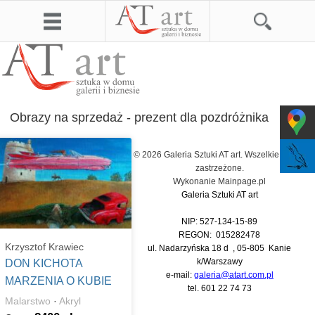
Obrazy na sprzedaż - prezent dla pozdróżnika
© 2026 Galeria Sztuki AT art. Wszelkie prawa
zastrzeżone.
Wykonanie
Mainpage.pl
Galeria Sztuki AT art
NIP: 527-134-15-89
REGON: 015282478
Krzysztof Krawiec
ul. Nadarzyńska 18 d , 05-805 Kanie
k/Warszawy
DON KICHOTA
e-mail:
galeria@atart.com.pl
MARZENIA O KUBIE
tel.
601 22 74 73
Malarstwo
·
Akryl