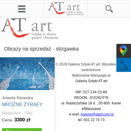
Obrazy na sprzedaż - slizgawka
© 2026 Galeria Sztuki AT art. Wszelkie prawa
zastrzeżone.
Wykonanie
Mainpage.pl
Galeria Sztuki AT art
NIP: 527-134-15-89
Jolanta Kitowska
REGON: 015282478
ul. Nadarzyńska 18 d , 05-805 Kanie
MROŹNE ŻYRAFY
k/Warszawy
Malarstwo
·
Olej
e-mail:
galeria@atart.com.pl
3300 zł
Cena:
tel.
601 22 74 73