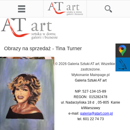
Obrazy na sprzedaż - Tina Turner
© 2026 Galeria Sztuki AT art. Wszelkie prawa
zastrzeżone.
Wykonanie
Mainpage.pl
Galeria Sztuki AT art
NIP: 527-134-15-89
REGON: 015282478
ul. Nadarzyńska 18 d , 05-805 Kanie
k/Warszawy
e-mail:
galeria@atart.com.pl
tel.
601 22 74 73