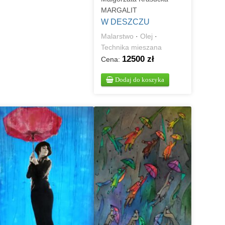
MARGALIT
W DESZCZU
Malarstwo
·
Olej
·
Technika mieszana
12500 zł
Cena:
Dodaj do koszyka