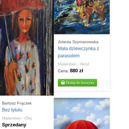
Jolanta Szymanowska
Mała dziewczynka z
parasolem
Malarstwo
·
Akryl
880 zł
Cena:
Dodaj do koszyka
Bartosz Frączek
Bez tytułu
Malarstwo
·
Olej
Sprzedany