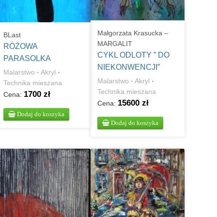
Małgorzata Krasucka –
BLast
MARGALIT
RÓŻOWA
CYKL ODLOTY ” DO
PARASOLKA
NIEKONWENCJI”
Malarstwo
·
Akryl
·
Malarstwo
·
Akryl
·
Technika mieszana
Technika mieszana
1700 zł
Cena:
15600 zł
Cena:
Dodaj do koszyka
Dodaj do koszyka