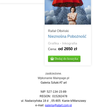
Rafał Olbiński
Nieznośna Pobożność
Grafika
·
Inkografia
od 2650 zł
Cena:
Dodaj do koszyka
zastrzeżone.
Wykonanie
Mainpage.pl
Galeria Sztuki AT art
NIP: 527-134-15-89
REGON: 015282478
ul. Nadarzyńska 18 d , 05-805 Kanie k/Warszawy
e-mail:
galeria@atart.com.pl