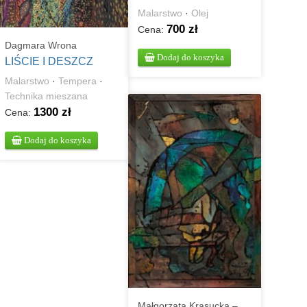
Malarstwo
·
Olej
700 zł
Cena:
Dagmara Wrona
Dodaj do koszyka
LIŚCIE I DESZCZ
Malarstwo
·
Tempera
·
Technika mieszana
1300 zł
Cena:
Dodaj do koszyka
Małgorzata Krasucka –