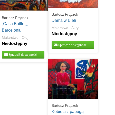
Bartosz Frączek
Bartosz Frączek
Dama w Bieli
„Casa Batllo „,
Malarstwo
·
Akryl
Barcelona
Niedostępny
Malarstwo
·
Olej
Niedostępny
Sprawdź dostępność
Sprawdź dostępność
Bartosz Frączek
Kobieta z papugą