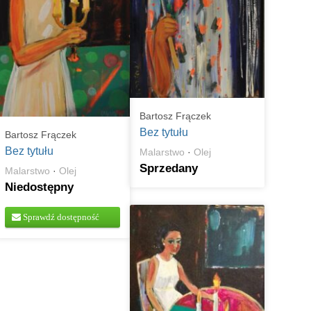
Bartosz Frączek
Bez tytułu
Bartosz Frączek
Bez tytułu
Malarstwo
·
Olej
Sprzedany
Malarstwo
·
Olej
Niedostępny
Sprawdź dostępność