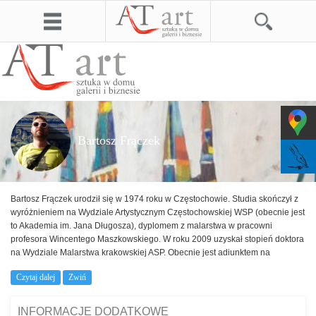
Bartosz Frączek
Bartosz Frączek urodził się w 1974 roku w Częstochowie. Studia skończył z
wyróżnieniem na Wydziale Artystycznym Częstochowskiej WSP (obecnie jest
to Akademia im. Jana Długosza), dyplomem z malarstwa w pracowni
profesora Wincentego Maszkowskiego. W roku 2009 uzyskał stopień doktora
na Wydziale Malarstwa krakowskiej ASP. Obecnie jest adiunktem na
Wydziale Sztuki, Akademii im. Jana Długosza w Częstochowie.
Czytaj dalej
Zwiń
Czterokrotnie uhonorowany został stypendium Prezydenta miasta
Częstochowy. Jest pomysłodawcą Międzynarodowego Biennale Miniatury
oraz kuratorem wielu międzynarodowych wystaw i sympozjów artystycznych.
INFORMACJE DODATKOWE