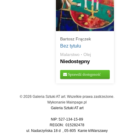
Bartosz Frączek
Bez tytułu
Malarstwo
·
Olej
Niedostępny
Sprawdź dostępność
© 2026 Galeria Sztuki AT art. Wszelkie prawa zastrzeżone.
Wykonanie
Mainpage.pl
Galeria Sztuki AT art
NIP: 527-134-15-89
REGON: 015282478
ul. Nadarzyńska 18 d , 05-805 Kanie k/Warszawy