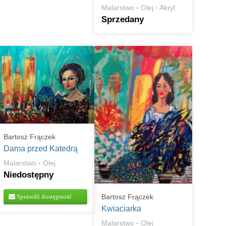
Malarstwo
·
Olej
·
Akryl
Sprzedany
Bartosz Frączek
Dama przed Katedrą
Malarstwo
·
Olej
Niedostępny
Sprawdź dostępność
Bartosz Frączek
Kwiaciarka
Malarstwo
·
Olej